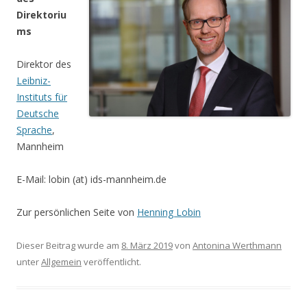
Direktoriu
ms
Direktor des
Leibniz-
Instituts für
Deutsche
Sprache
,
Mannheim
E-Mail: lobin (at) ids-mannheim.de
Zur persönlichen Seite von
Henning Lobin
Dieser Beitrag wurde am
8. März 2019
von
Antonina Werthmann
unter
Allgemein
veröffentlicht.