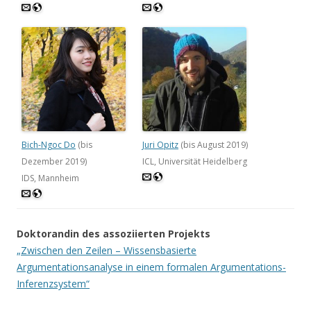
Bich-Ngoc Do
(bis
Juri Opitz
(bis August 2019)
Dezember 2019)
ICL, Universität Heidelberg
IDS, Mannheim
Doktorandin des assoziierten Projekts
„Zwischen den Zeilen – Wissensbasierte
Argumentationsanalyse in einem formalen Argumentations-
Inferenzsystem“