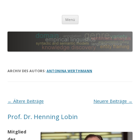
Leibniz-WissenschaftsCampus
Empirical Linguistics and Computational Language Modeling
Zum
Menü
Inhalt
springen
ARCHIV DES AUTORS:
ANTONINA WERTHMANN
Beitrags-
←
Ältere Beiträge
Neuere Beiträge
→
Navigation
Prof. Dr. Henning Lobin
Mitglied
des