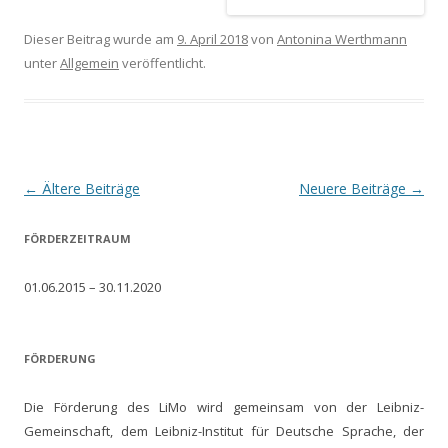
Dieser Beitrag wurde am
9. April 2018
von
Antonina Werthmann
unter
Allgemein
veröffentlicht.
Beitrags-
←
Ältere Beiträge
Neuere Beiträge
→
Navigation
FÖRDERZEITRAUM
01.06.2015 – 30.11.2020
FÖRDERUNG
Die Förderung des LiMo wird gemeinsam von der Leibniz-
Gemeinschaft, dem Leibniz-Institut für Deutsche Sprache, der