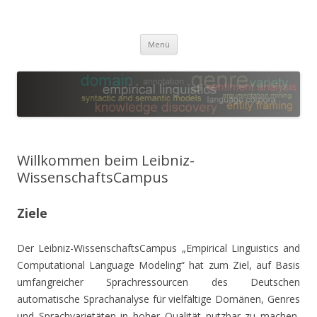
Leibniz-WissenschaftsCampus
Empirical Linguistics and Computational Language Modeling
Zum
Menü
Inhalt
springen
Willkommen beim Leibniz-
WissenschaftsCampus
Ziele
Der Leibniz-WissenschaftsCampus „Empirical Linguistics and
Computational Language Modeling“ hat zum Ziel, auf Basis
umfangreicher Sprachressourcen des Deutschen
automatische Sprachanalyse für vielfältige Domänen, Genres
und Sprachvarietäten in hoher Qualität nutzbar zu machen,