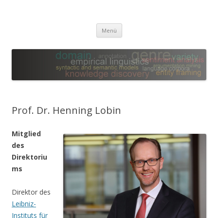
Leibniz-WissenschaftsCampus
Empirical Linguistics and Computational Language Modeling
Zum
Menü
Inhalt
springen
Prof. Dr. Henning Lobin
Mitglied
des
Direktoriu
ms
Direktor des
Leibniz-
Instituts für