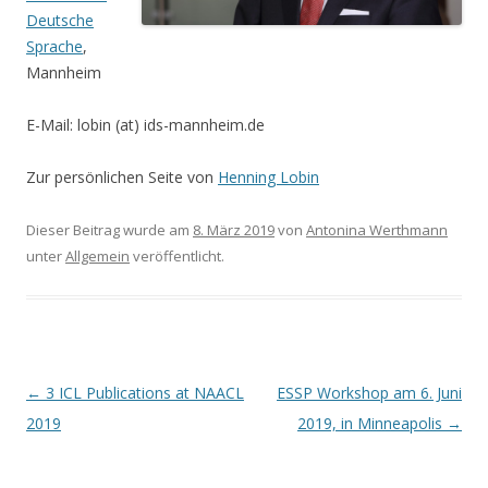
Deutsche
Sprache
,
Mannheim
E-Mail: lobin (at) ids-mannheim.de
Zur persönlichen Seite von
Henning Lobin
Dieser Beitrag wurde am
8. März 2019
von
Antonina Werthmann
unter
Allgemein
veröffentlicht.
Beitrags-
←
3 ICL Publications at NAACL
ESSP Workshop am 6. Juni
Navigation
2019
2019, in Minneapolis
→