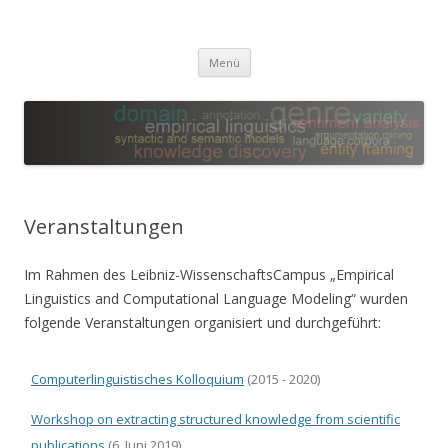
Leibniz-WissenschaftsCampus
Empirical Linguistics and Computational Language Modeling
Zum
Menü
Inhalt
springen
Veranstaltungen
Im Rahmen des Leibniz-WissenschaftsCampus „Empirical
Linguistics and Computational Language Modeling“ wurden
folgende Veranstaltungen organisiert und durchgeführt:
Computerlinguistisches Kolloquium
(2015 - 2020)
Workshop on extracting structured knowledge from scientific
publications
(6. Juni 2019)