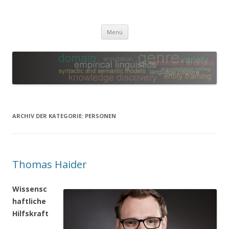
Leibniz-WissenschaftsCampus
Empirical Linguistics and Computational Language Modeling
Zum
Menü
Inhalt
springen
ARCHIV DER KATEGORIE:
PERSONEN
Thomas Haider
Wissensc
haftliche
Hilfskraft