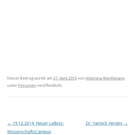
Dieser Beitrag wurde am
27. April 2015
von
Antonina Werthmann
unter
Personen
veröffentlicht.
Beitrags-
←
19.12.2014: Neuer Leibniz-
Dr. Yannick Versley
→
Navigation
WissenschaftsCampus