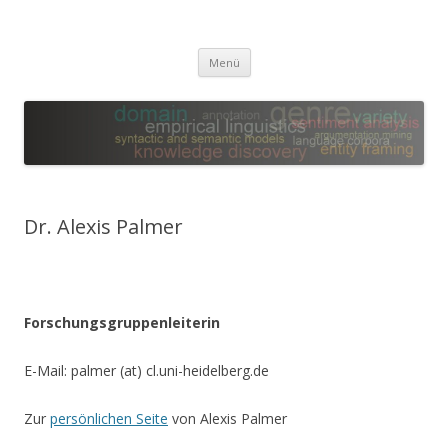
Leibniz-WissenschaftsCampus
Empirical Linguistics and Computational Language Modeling
Zum
Menü
Inhalt
springen
Dr. Alexis Palmer
Forschungsgruppenleiterin
E-Mail: palmer (at) cl.uni-heidelberg.de
Zur
persönlichen Seite
von Alexis Palmer